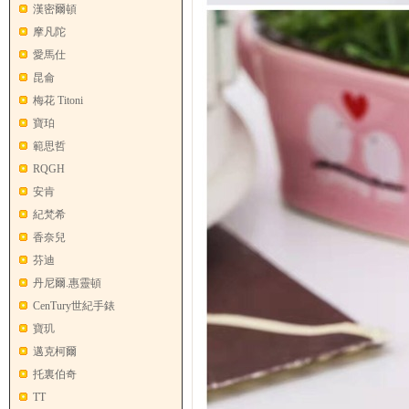
漢密爾頓
摩凡陀
愛馬仕
昆侖
梅花 Titoni
寶珀
範思哲
RQGH
安肯
紀梵希
香奈兒
芬迪
丹尼爾.惠靈頓
CenTury世紀手錶
寶玑
邁克柯爾
托裏伯奇
TT