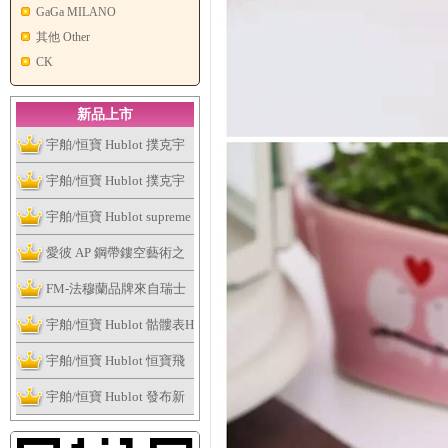
GaGa MILANO
其他 Other
CK
新品上市
宇舶/恒寶 Hublot 撲克宇
舶表全新個性撲克系列腕
宇舶/恒寶 Hublot 撲克宇
表捉緊浮華的趣味
舶表全新個性撲克系列腕
宇舶/恒寶 Hublot supreme
表捉緊浮華的趣味
讓這個夏天大膽露出妳的
愛彼 AP 鋼帶鏤空藝術之
手表
作，全新皇家橡樹系列雙
FM-法穆蘭品牌來自瑞士
擺輪鏤空腕表
日內瓦
宇舶/恒寶 Hublot 骷髏表H
ublot Skull Bang系列
宇舶/恒寶 Hublot 恒寶飛
輪腕表、經典融合最新陀
宇舶/恒寶 Hublot 發布新
飛輪腕表
版Big Bang法拉利腕表