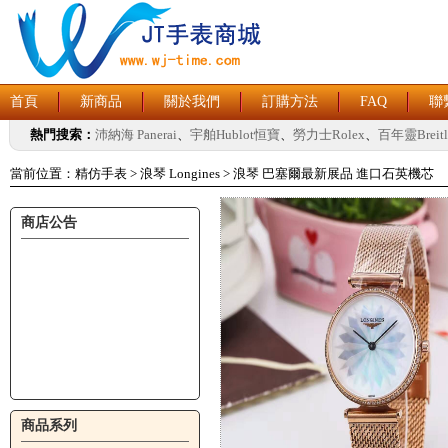
首頁
新商品
關於我們
訂購方法
FAQ
聯
熱門搜索：
沛納海 Panerai
、
宇舶Hublot恒寶
、
勞力士Rolex
、
百年靈Breitl
當前位置：
精仿手表
>
浪琴 Longines
>
浪琴 巴塞爾最新展品 進口石英機芯
商店公告
商品系列