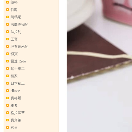
朗格
伯爵
阿瑪尼
法蘭克穆勒
法拉利
玉寶
理查德米勒
恒寶
雷達 Rado
瑞士軍工
積家
日本精工
ellesse
寶格麗
雅典
格拉蘇蒂
寶齊萊
君皇