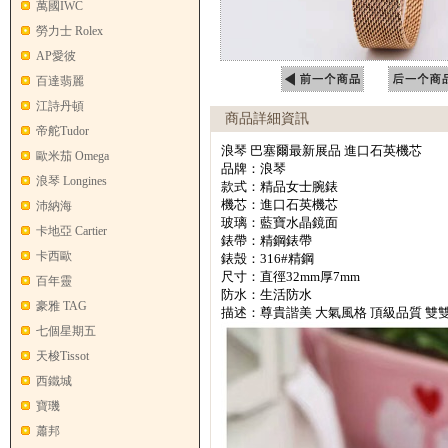
萬國IWC
勞力士 Rolex
AP愛彼
百達翡麗
江詩丹頓
商品詳細資訊
帝舵Tudor
浪琴 巴塞爾最新展品 進口石英機芯
歐米茄 Omega
品牌：浪琴
浪琴 Longines
款式：精品女士腕錶
機芯：進口石英機芯
沛納海
玻璃：藍寶水晶鏡面
卡地亞 Cartier
錶帶：精鋼錶帶
卡西歐
錶殼：316#精鋼
尺寸：直徑32mm厚7mm
百年靈
防水：生活防水
豪雅 TAG
描述：尊貴諧美 大氣風格 頂級品質 雙
七個星期五
天梭Tissot
西鐵城
寶璣
蕭邦