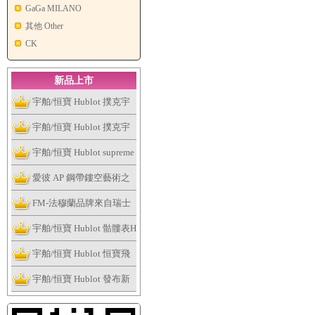
GaGa MILANO
其他 Other
CK
新品上市
宇舶/恒寶 Hublot 撲克宇
舶表全新個性撲克系列腕
宇舶/恒寶 Hublot 撲克宇
表捉緊浮華的趣味
舶表全新個性撲克系列腕
宇舶/恒寶 Hublot supreme
表捉緊浮華的趣味
讓這個夏天大膽露出妳的
愛彼 AP 鋼帶鏤空藝術之
手表
作，全新皇家橡樹系列雙
FM-法穆蘭品牌來自瑞士
擺輪鏤空腕表
日內瓦
宇舶/恒寶 Hublot 骷髏表H
ublot Skull Bang系列
宇舶/恒寶 Hublot 恒寶飛
輪腕表、經典融合最新陀
宇舶/恒寶 Hublot 發布新
飛輪腕表
版Big Bang法拉利腕表