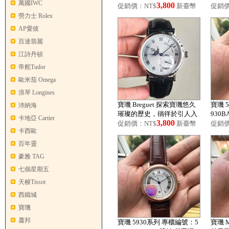
萬國IWC
3,800
促銷價：NT$
新臺幣
促銷價
勞力士 Rolex
AP愛彼
百達翡麗
江詩丹頓
帝舵Tudor
歐米茄 Omega
浪琴 Longines
寶璣 Breguet 探索寶璣悠久
寶璣 
沛納海
璀璨的歷史，徜徉於引人入
930B
卡地亞 Cartier
3,800
勝的寶璣世界！
促銷價：NT$
新臺幣
促銷價
卡西歐
百年靈
豪雅 TAG
七個星期五
天梭Tissot
西鐵城
寶璣
蕭邦
寶璣 5930系列 專櫃編號：5
寶璣 