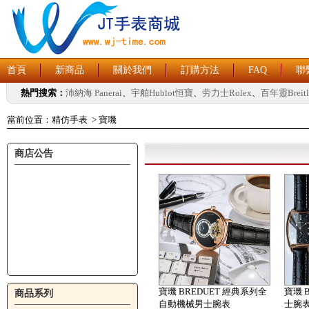
首頁
新商品
關於我們
訂購方法
FAQ
聯
熱門搜索：
沛納海 Panerai
、
宇舶Hublot恒寶
、
劳力士Rolex
、
百年靈Breitl
當前位置：
精仿手表
>
寶璣
商店公告
寶璣 BREDUET 經典系列全
寶璣 
商品系列
自動機械男士腕表
士腕