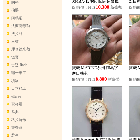
930BA/12/986腕錶 超薄機
點日曆
朗格
10,300
械腕錶
促銷價：NT$
新臺幣
促銷價
伯爵
阿瑪尼
法蘭克穆勒
法拉利
玉寶
理查德米勒
恒寶
雷達 Rado
寶璣 MARINE系列 羅馬字
寶璣 
瑞士軍工
進口機芯
8,800
促銷價：NT$
新臺幣
促銷價
積家
日本精工
ellesse
寶格麗
雅典
格拉蘇蒂
寶齊萊
君皇
寶璣 Breguet 多功能腕錶 搭
寶璣 B