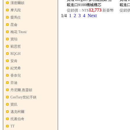
漢密爾頓
載進口9100機械機芯
載進口
12,773
摩凡陀
促銷價：NT$
新臺幣
促銷價
1/4
1
2
3
4
Next
愛馬仕
昆侖
梅花 Titoni
寶珀
範思哲
RQGH
安肯
紀梵希
香奈兒
芬迪
丹尼爾.惠靈頓
CenTury世紀手錶
寶玑
邁克柯爾
托裏伯奇
TT