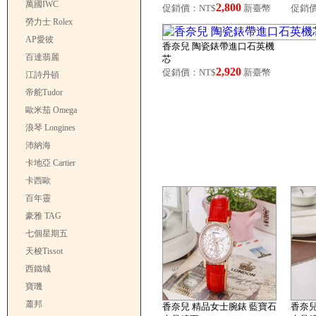
萬國IWC
2,800
促銷價：NT$
新臺幣
促銷價
勞力士 Rolex
AP愛彼
香奈兒 陶瓷錶帶進口石英機
百達翡麗
芯
2,920
促銷價：NT$
新臺幣
江詩丹頓
帝舵Tudor
歐米茄 Omega
浪琴 Longines
沛納海
卡地亞 Cartier
卡西歐
百年靈
豪雅 TAG
七個星期五
天梭Tissot
西鐵城
寶璣
蕭邦
香奈兒 精品女士腕錶 藍寶石
香奈兒