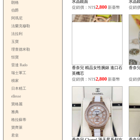
水晶鏡面
水晶
朗格
2,800
促銷價：NT$
新臺幣
促銷價
伯爵
阿瑪尼
法蘭克穆勒
法拉利
玉寶
理查德米勒
恒寶
雷達 Rado
香奈兒 精品女性腕錶 進口石
香奈兒
瑞士軍工
英機芯
2,800
促銷價：NT$
新臺幣
促銷價
積家
日本精工
ellesse
寶格麗
雅典
格拉蘇蒂
寶齊萊
君皇
香奈兒 Chanel 滿天星系列女
香奈兒