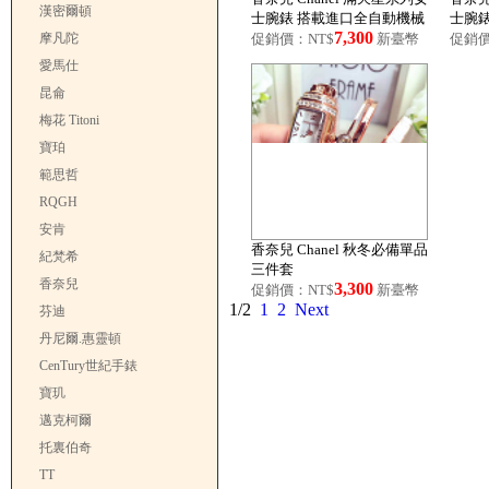
漢密爾頓
士腕錶 搭載進口全自動機械
士腕
7,300
機芯
機芯
摩凡陀
促銷價：NT$
新臺幣
促銷價
愛馬仕
昆侖
梅花 Titoni
寶珀
範思哲
RQGH
安肯
香奈兒 Chanel 秋冬必備單品
紀梵希
三件套
香奈兒
3,300
促銷價：NT$
新臺幣
1/2
1
2
Next
芬迪
丹尼爾.惠靈頓
CenTury世紀手錶
寶玑
邁克柯爾
托裏伯奇
TT