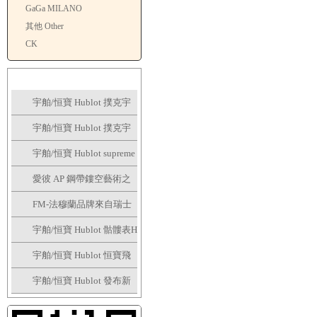
GaGa MILANO
其他 Other
CK
新品上市
宇舶/恒寶 Hublot 撲克宇
舶表全新個性撲克系列腕
宇舶/恒寶 Hublot 撲克宇
表捉緊浮華的趣味
舶表全新個性撲克系列腕
宇舶/恒寶 Hublot supreme
表捉緊浮華的趣味
讓這個夏天大膽露出妳的
愛彼 AP 鋼帶鏤空藝術之
手表
作，全新皇家橡樹系列雙
FM-法穆蘭品牌來自瑞士
擺輪鏤空腕表
日內瓦
宇舶/恒寶 Hublot 骷髏表H
ublot Skull Bang系列
宇舶/恒寶 Hublot 恒寶飛
輪腕表、經典融合最新陀
宇舶/恒寶 Hublot 發布新
飛輪腕表
版Big Bang法拉利腕表