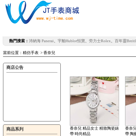
首頁
新商品
關於我們
訂購方法
FAQ
聯
熱門搜索：
沛納海 Panerai
、
宇舶Hublot恒寶
、
劳力士Rolex
、
百年靈Breitl
當前位置：
精仿手表
>
香奈兒
商店公告
香奈兒 精品女士 精致陶瓷錶
香奈兒
商品系列
帶 時尚精品
帶 陶