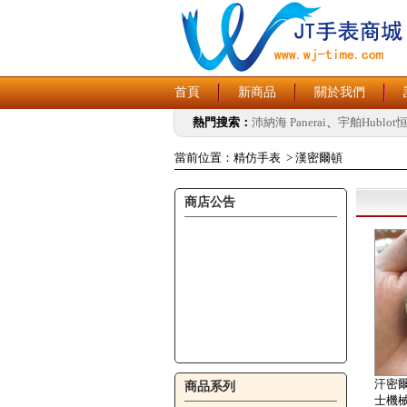
首頁
新商品
關於我們
熱門搜索：
沛納海 Panerai
、
宇舶Hublot
當前位置：
精仿手表
>
漢密爾頓
商店公告
汗密爾
商品系列
士機械