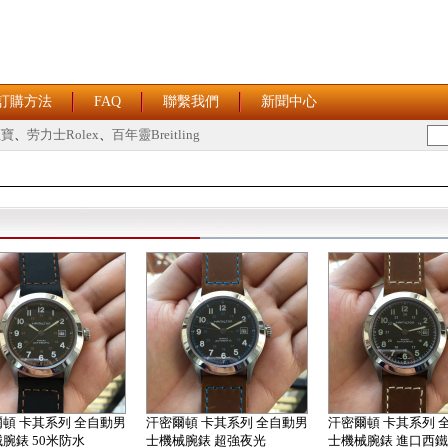
訂購方法
FAQ
聯繫我們
新聞中心
恒寶
、
劳力士Rolex
、
百年靈Breitling
頓 卡其系列 全自動男
汗密爾頓 卡其系列 全自動男
汗密爾頓 卡其系列 
腕錶 50米防水
士機械腕錶 超強夜光
士機械腕錶 進口西鐵