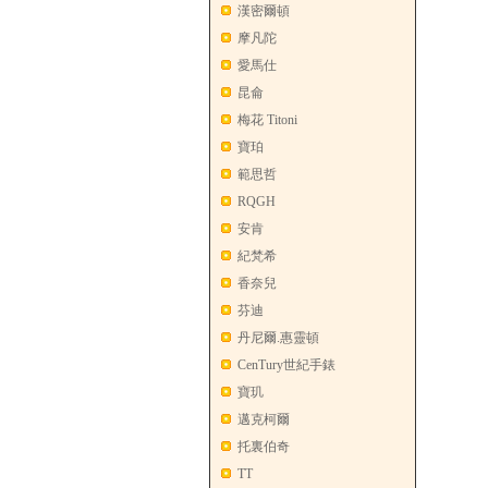
漢密爾頓
摩凡陀
愛馬仕
昆侖
梅花 Titoni
寶珀
範思哲
RQGH
安肯
紀梵希
香奈兒
芬迪
丹尼爾.惠靈頓
CenTury世紀手錶
寶玑
邁克柯爾
托裏伯奇
TT