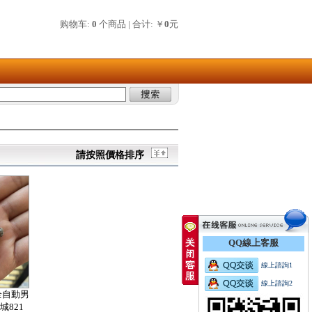
购物车:
0
个商品 | 合计: ￥
0
元
請按照價格排序
QQ線上客服
線上諮詢1
線上諮詢2
全自動男
城821