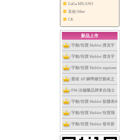
GaGa MILANO
其他 Other
CK
新品上市
宇舶/恒寶 Hublot 撲克宇
舶表全新個性撲克系列腕
宇舶/恒寶 Hublot 撲克宇
表捉緊浮華的趣味
舶表全新個性撲克系列腕
宇舶/恒寶 Hublot supreme
表捉緊浮華的趣味
讓這個夏天大膽露出妳的
愛彼 AP 鋼帶鏤空藝術之
手表
作，全新皇家橡樹系列雙
FM-法穆蘭品牌來自瑞士
擺輪鏤空腕表
日內瓦
宇舶/恒寶 Hublot 骷髏表H
ublot Skull Bang系列
宇舶/恒寶 Hublot 恒寶飛
輪腕表、經典融合最新陀
宇舶/恒寶 Hublot 發布新
飛輪腕表
版Big Bang法拉利腕表