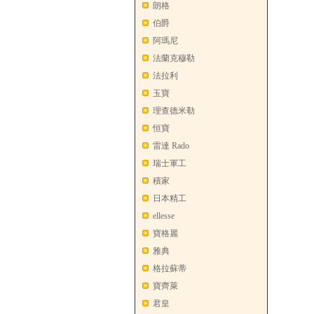
朗格
伯爵
阿瑪尼
法蘭克穆勒
法拉利
玉寶
理查德米勒
恒寶
雷達 Rado
瑞士軍工
積家
日本精工
ellesse
寶格麗
雅典
格拉蘇蒂
寶齊萊
君皇