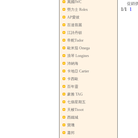
萬國IWC
促銷價
1/1
1
勞力士 Rolex
AP愛彼
百達翡麗
江詩丹頓
帝舵Tudor
歐米茄 Omega
浪琴 Longines
沛納海
卡地亞 Cartier
卡西歐
百年靈
豪雅 TAG
七個星期五
天梭Tissot
西鐵城
寶璣
蕭邦