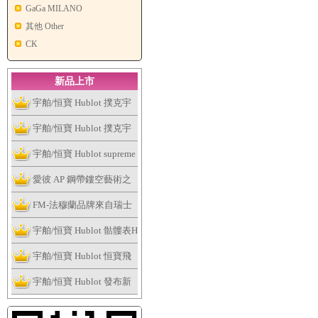
GaGa MILANO
其他 Other
CK
新品上市
宇舶/恒寶 Hublot 撲克宇
舶表全新個性撲克系列腕
宇舶/恒寶 Hublot 撲克宇
表捉緊浮華的趣味
舶表全新個性撲克系列腕
宇舶/恒寶 Hublot supreme
表捉緊浮華的趣味
讓這個夏天大膽露出妳的
愛彼 AP 鋼帶鏤空藝術之
手表
作，全新皇家橡樹系列雙
FM-法穆蘭品牌來自瑞士
擺輪鏤空腕表
日內瓦
宇舶/恒寶 Hublot 骷髏表H
ublot Skull Bang系列
宇舶/恒寶 Hublot 恒寶飛
輪腕表、經典融合最新陀
宇舶/恒寶 Hublot 發布新
飛輪腕表
版Big Bang法拉利腕表