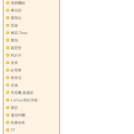
漢密爾頓
摩凡陀
愛馬仕
昆侖
梅花 Titoni
寶珀
範思哲
RQGH
安肯
紀梵希
香奈兒
芬迪
丹尼爾.惠靈頓
CenTury世紀手錶
寶玑
邁克柯爾
托裏伯奇
TT