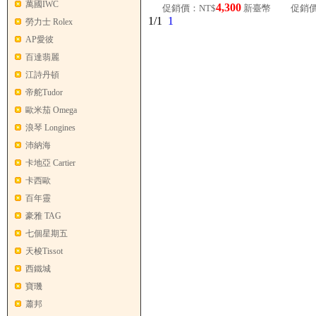
萬國IWC
4,300
促銷價：NT$
新臺幣
促銷價
1/1
1
勞力士 Rolex
AP愛彼
百達翡麗
江詩丹頓
帝舵Tudor
歐米茄 Omega
浪琴 Longines
沛納海
卡地亞 Cartier
卡西歐
百年靈
豪雅 TAG
七個星期五
天梭Tissot
西鐵城
寶璣
蕭邦