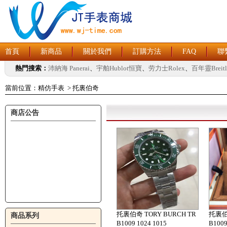
首頁
新商品
關於我們
訂購方法
FAQ
聯
熱門搜索：
沛納海 Panerai
、
宇舶Hublot恒寶
、
劳力士Rolex
、
百年靈Breitl
當前位置：
精仿手表
>
托裏伯奇
商店公告
托裏伯奇 TORY BURCH TR
托裏伯奇
商品系列
B1009 1024 1015
B1009