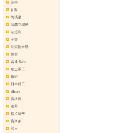
朗格
伯爵
阿瑪尼
法蘭克穆勒
法拉利
玉寶
理查德米勒
恒寶
雷達 Rado
瑞士軍工
積家
日本精工
ellesse
寶格麗
雅典
格拉蘇蒂
寶齊萊
君皇