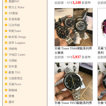
萬國IWC
3,240
促銷價：NT$
新臺幣
促銷價
勞力士 Rolex
AP愛彼
百達翡麗
江詩丹頓
帝舵Tudor
歐米茄 Omega
浪琴 Longines
天梭 Tissot T044律馳系列男
天梭 T
沛納海
士腕表
系列
卡地亞 Cartier
5,937
促銷價：NT$
新臺幣
促銷價
卡西歐
百年靈
豪雅 TAG
七個星期五
天梭Tissot
西鐵城
寶璣
蕭邦
天梭 Tissot T055駿馳系列男
天梭 T