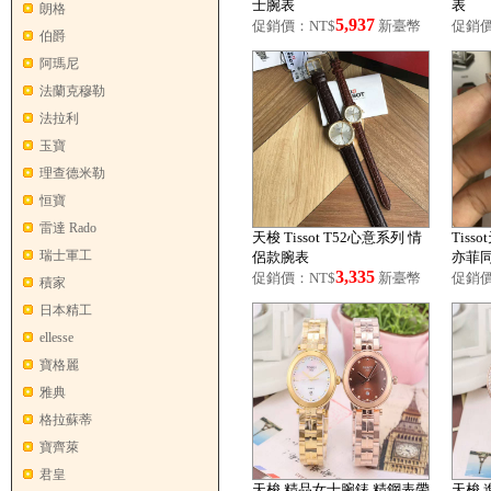
士腕表
表
朗格
5,937
促銷價：NT$
新臺幣
促銷價
伯爵
阿瑪尼
法蘭克穆勒
法拉利
玉寶
理查德米勒
恒寶
雷達 Rado
天梭 Tissot T52心意系列 情
Tiss
瑞士軍工
侶款腕表
亦菲
3,335
促銷價：NT$
新臺幣
促銷價
積家
日本精工
ellesse
寶格麗
雅典
格拉蘇蒂
寶齊萊
君皇
天梭 精品女士腕錶 精鋼表帶
天梭 