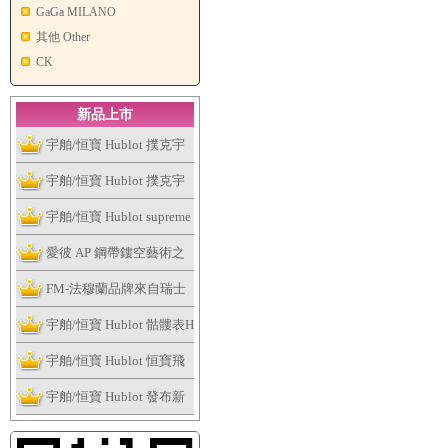
GaGa MILANO
其他 Other
CK
新品上市
宇舶/恒寶 Hublot 撲克宇
舶表全新個性撲克系列腕
宇舶/恒寶 Hublot 撲克宇
表捉緊浮華的趣味
舶表全新個性撲克系列腕
宇舶/恒寶 Hublot supreme
表捉緊浮華的趣味
讓這個夏天大膽露出妳的
愛彼 AP 鋼帶鏤空藝術之
手表
作，全新皇家橡樹系列雙
FM-法穆蘭品牌來自瑞士
擺輪鏤空腕表
日內瓦
宇舶/恒寶 Hublot 骷髏表H
ublot Skull Bang系列
宇舶/恒寶 Hublot 恒寶飛
輪腕表、經典融合最新陀
宇舶/恒寶 Hublot 發布新
飛輪腕表
版Big Bang法拉利腕表