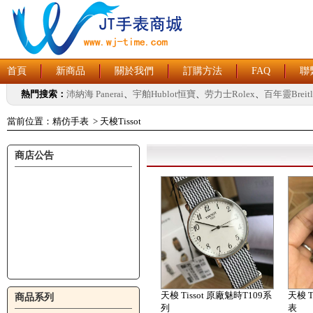
首頁
新商品
關於我們
訂購方法
FAQ
聯
熱門搜索：
沛納海 Panerai
、
宇舶Hublot恒寶
、
劳力士Rolex
、
百年靈Breitl
當前位置：
精仿手表
>
天梭Tissot
商店公告
天梭 Tissot 原廠魅時T109系
天梭 T
商品系列
列
表