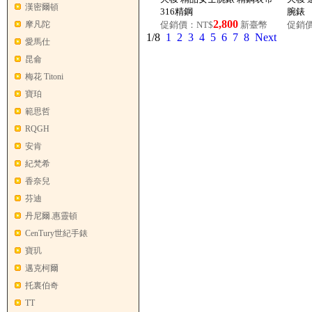
漢密爾頓
316精鋼
腕錶
2,800
摩凡陀
促銷價：NT$
新臺幣
促銷價
1/8
1
2
3
4
5
6
7
8
Next
愛馬仕
昆侖
梅花 Titoni
寶珀
範思哲
RQGH
安肯
紀梵希
香奈兒
芬迪
丹尼爾.惠靈頓
CenTury世紀手錶
寶玑
邁克柯爾
托裏伯奇
TT