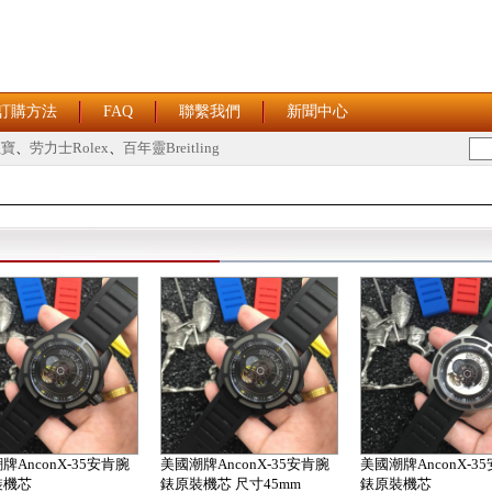
訂購方法
FAQ
聯繫我們
新聞中心
恒寶
、
劳力士Rolex
、
百年靈Breitling
牌AnconX-35安肯腕
美國潮牌AnconX-35安肯腕
美國潮牌AnconX-3
裝機芯
錶原裝機芯 尺寸45mm
錶原裝機芯