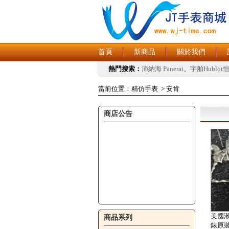
首頁
新商品
關於我們
熱門搜索：
沛納海 Panerai
、
宇舶Hublot
當前位置：
精仿手表
>
安肯
商店公告
美國潮
商品系列
錶原