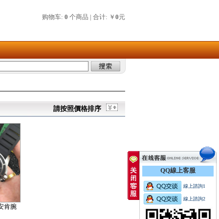
购物车:
0
个商品 | 合计: ￥
0
元
請按照價格排序
QQ線上客服
線上諮詢1
線上諮詢2
5安肯腕