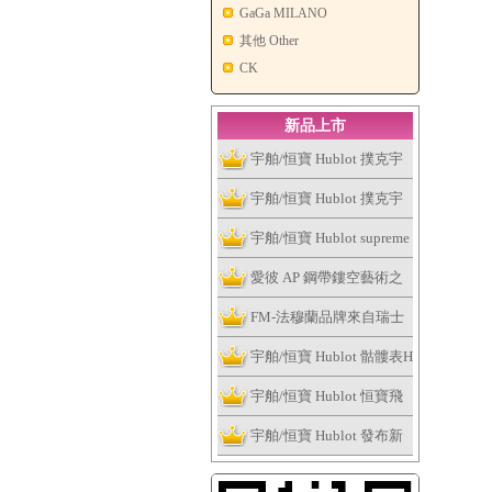
GaGa MILANO
其他 Other
CK
新品上市
宇舶/恒寶 Hublot 撲克宇
舶表全新個性撲克系列腕
宇舶/恒寶 Hublot 撲克宇
表捉緊浮華的趣味
舶表全新個性撲克系列腕
宇舶/恒寶 Hublot supreme
表捉緊浮華的趣味
讓這個夏天大膽露出妳的
愛彼 AP 鋼帶鏤空藝術之
手表
作，全新皇家橡樹系列雙
FM-法穆蘭品牌來自瑞士
擺輪鏤空腕表
日內瓦
宇舶/恒寶 Hublot 骷髏表H
ublot Skull Bang系列
宇舶/恒寶 Hublot 恒寶飛
輪腕表、經典融合最新陀
宇舶/恒寶 Hublot 發布新
飛輪腕表
版Big Bang法拉利腕表