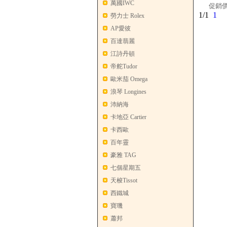
萬國IWC
促銷價
1/1
1
勞力士 Rolex
AP愛彼
百達翡麗
江詩丹頓
帝舵Tudor
歐米茄 Omega
浪琴 Longines
沛納海
卡地亞 Cartier
卡西歐
百年靈
豪雅 TAG
七個星期五
天梭Tissot
西鐵城
寶璣
蕭邦