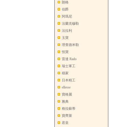
朗格
伯爵
阿瑪尼
法蘭克穆勒
法拉利
玉寶
理查德米勒
恒寶
雷達 Rado
瑞士軍工
積家
日本精工
ellesse
寶格麗
雅典
格拉蘇蒂
寶齊萊
君皇