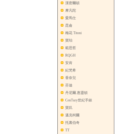
漢密爾頓
摩凡陀
愛馬仕
昆侖
梅花 Titoni
寶珀
範思哲
RQGH
安肯
紀梵希
香奈兒
芬迪
丹尼爾.惠靈頓
CenTury世紀手錶
寶玑
邁克柯爾
托裏伯奇
TT