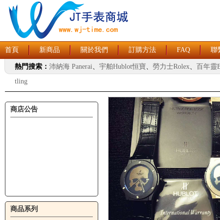
首頁
新商品
關於我們
訂購方法
FAQ
聯
熱門搜索：
沛納海 Panerai
、
宇舶Hublot恒寶
、
勞力士Rolex
、
百年靈Br
tling
商店公告
商品系列