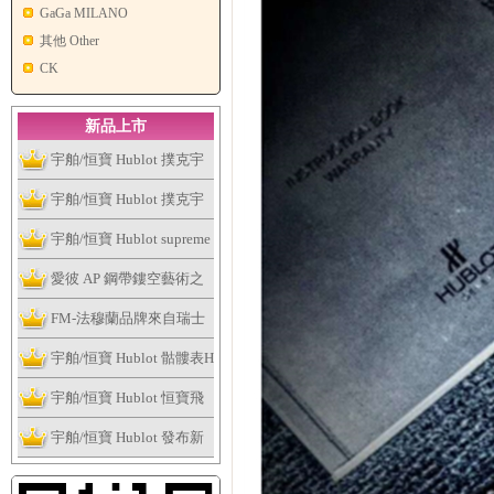
GaGa MILANO
其他 Other
CK
新品上市
宇舶/恒寶 Hublot 撲克宇
舶表全新個性撲克系列腕
宇舶/恒寶 Hublot 撲克宇
表捉緊浮華的趣味
舶表全新個性撲克系列腕
宇舶/恒寶 Hublot supreme
表捉緊浮華的趣味
讓這個夏天大膽露出妳的
愛彼 AP 鋼帶鏤空藝術之
手表
作，全新皇家橡樹系列雙
FM-法穆蘭品牌來自瑞士
擺輪鏤空腕表
日內瓦
宇舶/恒寶 Hublot 骷髏表H
ublot Skull Bang系列
宇舶/恒寶 Hublot 恒寶飛
輪腕表、經典融合最新陀
宇舶/恒寶 Hublot 發布新
飛輪腕表
版Big Bang法拉利腕表