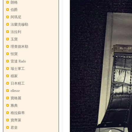
朗格
伯爵
阿瑪尼
法蘭克穆勒
法拉利
玉寶
理查德米勒
恒寶
雷達 Rado
瑞士軍工
積家
日本精工
ellesse
寶格麗
雅典
格拉蘇蒂
寶齊萊
君皇