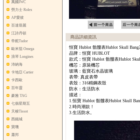
萬國IWC
勞力士 Rolex
AP愛彼
百達翡麗
江詩丹頓
商品詳細資訊
帝舵Tudor
恒寶 Hublot 骷髏表Hublot Skull Ba
歐米茄 Omega
品牌：恒寶 HUBLOT
浪琴 Longines
款式：恒寶 Hublot 骷髏表Hublot Sku
沛納海
機芯：原裝機芯
玻璃：藍寶石水晶玻璃
卡地亞 Cartier
表帶: 真皮表帶
卡西歐
表殼：316精鋼表殼
百年靈
防水：生活防水
描述：
豪雅 TAG
1.恒寶 Hublot 骷髏表Hublot Skull B
七個星期五
2.時尚潮款！
天梭Tissot
3.生活防水。
西鐵城
寶璣
蕭邦