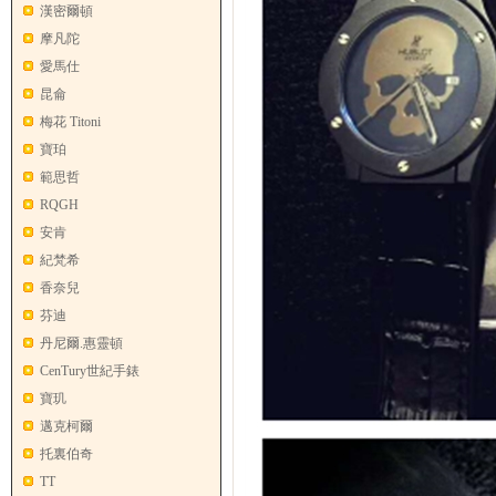
漢密爾頓
摩凡陀
愛馬仕
昆侖
梅花 Titoni
寶珀
範思哲
RQGH
安肯
紀梵希
香奈兒
芬迪
丹尼爾.惠靈頓
CenTury世紀手錶
寶玑
邁克柯爾
托裏伯奇
TT