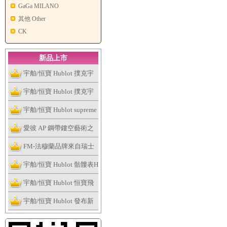
GaGa MILANO
其他 Other
CK
新品上市
宇舶/恒寶 Hublot 撲克宇
舶表全新個性撲克系列腕
宇舶/恒寶 Hublot 撲克宇
表捉緊浮華的趣味
舶表全新個性撲克系列腕
宇舶/恒寶 Hublot supreme
表捉緊浮華的趣味
讓這個夏天大膽露出妳的
愛彼 AP 鋼帶鏤空藝術之
手表
作，全新皇家橡樹系列雙
FM-法穆蘭品牌來自瑞士
擺輪鏤空腕表
日內瓦
宇舶/恒寶 Hublot 骷髏表H
ublot Skull Bang系列
宇舶/恒寶 Hublot 恒寶飛
輪腕表、經典融合最新陀
宇舶/恒寶 Hublot 發布新
飛輪腕表
版Big Bang法拉利腕表