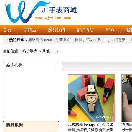
首頁
新商品
關於我們
訂購方法
FAQ
聯
熱門搜索：
沛納海 Panerai
、
宇舶Hublot恒寶
、
劳力士Rolex
、
百年靈Breitl
當前位置：
精仿手表
>
其他 Other
商店公告
菲拉格慕 Ferragamo 範冰冰
德國品牌
商品系列
華麗演繹菲拉格穆新款展迷
男士腕