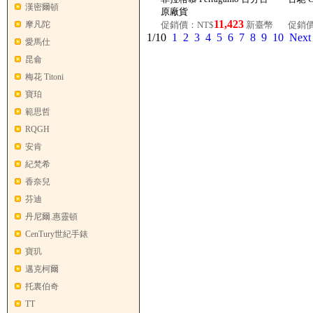
漢密爾頓
原廠貨
11,423
摩凡陀
促銷價：NT$
新臺幣
促銷價
1/10
1
2
3
4
5
6
7
8
9
10
Next
愛馬仕
昆侖
梅花 Titoni
寶珀
範思哲
RQGH
安肯
紀梵希
香奈兒
芬迪
丹尼爾.惠靈頓
CenTury世紀手錶
寶玑
邁克柯爾
托裏伯奇
TT