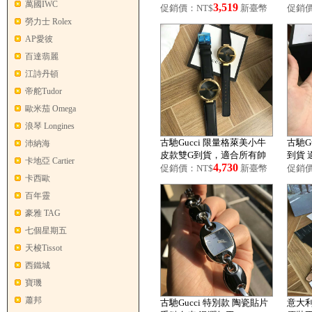
萬國IWC
3,519
人東方風情
Time
促銷價：NT$
新臺幣
促銷價
勞力士 Rolex
AP愛彼
百達翡麗
江詩丹頓
帝舵Tudor
歐米茄 Omega
浪琴 Longines
古馳Gucci 限量格萊美小牛
古馳G
沛納海
皮款雙G到貨，適合所有帥
到貨 
卡地亞 Cartier
4,730
哥妹子
促銷價：NT$
新臺幣
促銷價
卡西歐
百年靈
豪雅 TAG
七個星期五
天梭Tissot
西鐵城
寶璣
蕭邦
古馳Gucci 特別款 陶瓷貼片
意大利