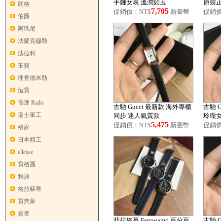
手鏈女表 溫潤如玉
原裝
朗格
7,705
促銷價：NT$
新臺幣
促銷價
伯爵
阿瑪尼
法蘭克穆勒
法拉利
玉寶
理查德米勒
恒寶
雷達 Rado
古馳 Gucci 最新款 海外專櫃
古馳 
瑞士軍工
同步 迷人氣質款
玲瓏
5,475
促銷價：NT$
新臺幣
促銷價
積家
日本精工
ellesse
寶格麗
雅典
格拉蘇蒂
寶齊萊
君皇
菲拉格慕 Ferragamo 百分百
古馳 