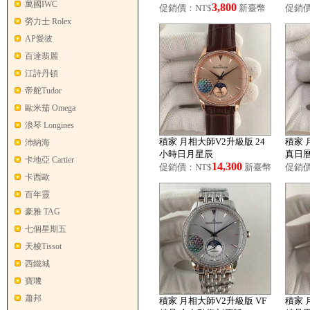
萬國IWC
3,800
n Moon 男士腕表
促銷價：NT$
新臺幣
促銷價
勞力士 Rolex
AP愛彼
百達翡麗
江詩丹頓
帝舵Tudor
歐米茄 Omega
浪琴 Longines
積家 月相大師V2升級版 24
積家 
沛納海
小時日月星辰
真日
卡地亞 Cartier
14,300
促銷價：NT$
新臺幣
促銷價
卡西歐
百年靈
豪雅 TAG
七個星期五
天梭Tissot
西鐵城
寶璣
蕭邦
積家 月相大師V2升級版 VF
積家 