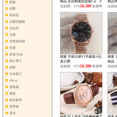
精品 全自動復刻原版Cal．9
精品
朗格
16,300
25
促銷價：NT$
新臺幣
促銷價
伯爵
阿瑪尼
法蘭克穆勒
法拉利
玉寶
理查德米勒
恒寶
雷達 Rado
積家 月相大師V2升級版 6位
積家 
瑞士軍工
真日曆
精品
16,300
促銷價：NT$
新臺幣
促銷價
積家
日本精工
ellesse
寶格麗
雅典
格拉蘇蒂
寶齊萊
君皇
積家 匠人精造 頂級機械機芯
積家 