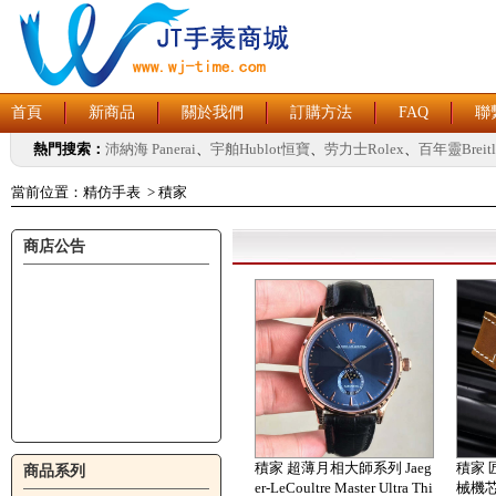
首頁
新商品
關於我們
訂購方法
FAQ
聯
熱門搜索：
沛納海 Panerai
、
宇舶Hublot恒寶
、
劳力士Rolex
、
百年靈Breitl
當前位置：
精仿手表
>
積家
商店公告
積家 超薄月相大師系列 Jaeg
積家 
商品系列
er-LeCoultre Master Ultra Thi
械機芯