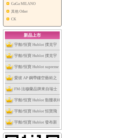
GaGa MILANO
其他 Other
CK
新品上市
宇舶/恒寶 Hublot 撲克宇
舶表全新個性撲克系列腕
宇舶/恒寶 Hublot 撲克宇
表捉緊浮華的趣味
舶表全新個性撲克系列腕
宇舶/恒寶 Hublot supreme
表捉緊浮華的趣味
讓這個夏天大膽露出妳的
愛彼 AP 鋼帶鏤空藝術之
手表
作，全新皇家橡樹系列雙
FM-法穆蘭品牌來自瑞士
擺輪鏤空腕表
日內瓦
宇舶/恒寶 Hublot 骷髏表H
ublot Skull Bang系列
宇舶/恒寶 Hublot 恒寶飛
輪腕表、經典融合最新陀
宇舶/恒寶 Hublot 發布新
飛輪腕表
版Big Bang法拉利腕表