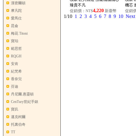
漢密爾頓
臻貴不凡
機芯 
4,220
摩凡陀
促銷價：NT$
新臺幣
促銷價
1/10
1
2
3
4
5
6
7
8
9
10
Next
愛馬仕
昆侖
梅花 Titoni
寶珀
範思哲
RQGH
安肯
紀梵希
香奈兒
芬迪
丹尼爾.惠靈頓
CenTury世紀手錶
寶玑
邁克柯爾
托裏伯奇
TT