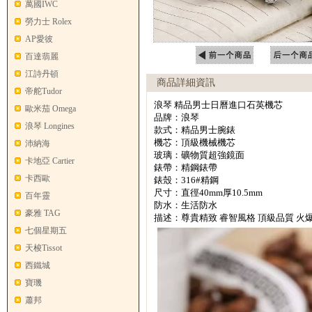
萬國IWC
勞力士 Rolex
AP愛彼
百達翡麗
江詩丹頓
商品詳細資訊
帝舵Tudor
浪琴 精品男士日曆進口石英機芯
歐米茄 Omega
品牌：浪琴
浪琴 Longines
款式：精品男士腕錶
機芯：頂級機械機芯
沛納海
玻璃：礦物質超強鏡面
卡地亞 Cartier
錶帶：精鋼錶帶
卡西歐
錶殼：316#精鋼
尺寸：直徑40mm厚10.5mm
百年靈
防水：生活防水
豪雅 TAG
描述：尊貴精致 睿智風格 頂級品質 火
七個星期五
天梭Tissot
西鐵城
寶璣
蕭邦