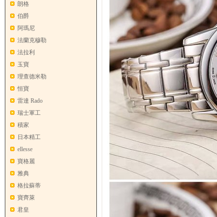
朗格
伯爵
阿瑪尼
法蘭克穆勒
法拉利
玉寶
理查德米勒
恒寶
雷達 Rado
瑞士軍工
積家
日本精工
ellesse
寶格麗
雅典
格拉蘇蒂
寶齊萊
君皇