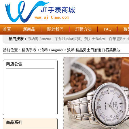
首頁
新商品
關於我們
訂購方法
FAQ
聯
熱門搜索：
沛納海 Panerai
、
宇舶Hublot恒寶
、
勞力士Rolex
、
百年靈Breitl
當前位置：
精仿手表
>
浪琴 Longines
>
浪琴 精品男士日曆進口石英機芯
商店公告
商品系列