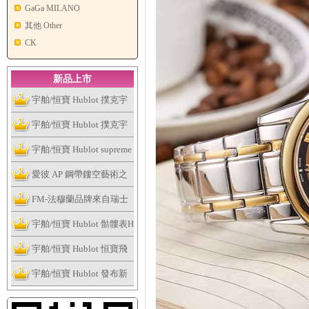
GaGa MILANO
其他 Other
CK
新品上市
宇舶/恒寶 Hublot 撲克宇
舶表全新個性撲克系列腕
宇舶/恒寶 Hublot 撲克宇
表捉緊浮華的趣味
舶表全新個性撲克系列腕
宇舶/恒寶 Hublot supreme
表捉緊浮華的趣味
讓這個夏天大膽露出妳的
愛彼 AP 鋼帶鏤空藝術之
手表
作，全新皇家橡樹系列雙
FM-法穆蘭品牌來自瑞士
擺輪鏤空腕表
日內瓦
宇舶/恒寶 Hublot 骷髏表H
ublot Skull Bang系列
宇舶/恒寶 Hublot 恒寶飛
輪腕表、經典融合最新陀
宇舶/恒寶 Hublot 發布新
飛輪腕表
版Big Bang法拉利腕表