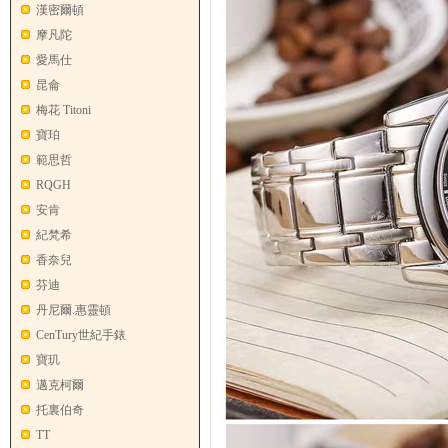
漢密爾頓
摩凡陀
愛馬仕
昆侖
梅花 Titoni
寶珀
範思哲
RQGH
安肯
紀梵希
香奈兒
芬迪
丹尼爾.惠靈頓
CenTury世紀手錶
寶玑
邁克柯爾
托裏伯奇
TT