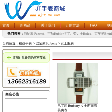
首页
新商品
关于我们
订购方法
FAQ
联
热门搜索：
沛纳海 Panerai
、
宇舶Hublot恒宝
、
劳力士Rolex
、
百年灵Breitl
当前位置：
精仿手表
>
巴宝莉Burberry
>
女士腕表
商店公告
巴宝莉 Burberry 女士两面石
英腕表